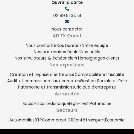
Ouvrir la carte
02 99 51 34 51
Nous contacter
AD’EX Ouest
Nous connaître
Nos bureaux
Notre équipe
Nos partenaires écoles
Nos outils
Nos simulateurs & échéanciers
Témoignages clients
Nos expertises
Création et reprise d'entreprise
Comptabilité et fiscalité
Audit et commissariat aux comptes
Gestion Sociale et Paie
Patrimoine et transmission
Juridique d’entreprise
Actualités
Demande de devis
Social
Fiscalité
Juridique
High-Tech
Patrimoine
Newsletter
Secteurs
Automobiles
BTP
Commerce
HCR
Santé
Transport
Économie
02 99 51 34 51
Nous contacter